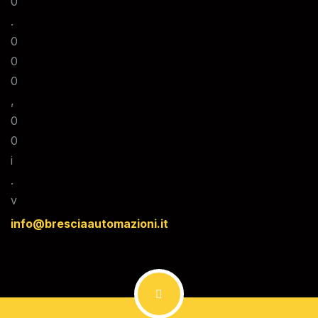
0
.
0
0
0
,
0
0
i
.
v
info@bresciaautomazioni.it