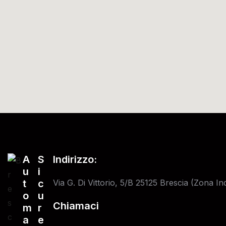
A
S
Indirizzo:
u
i
t
c
Via G. Di Vittorio, 5/B 25125 Brescia (Zona Ind
o
u
Chiamaci
m
r
a
e