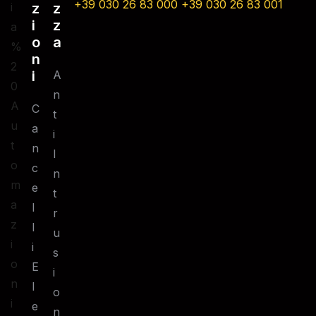
+39 030 26 83 000
+39 030 26 83 001
z
z
i
z
o
a
n
i
A
N
C
T
A
I
N
I
C
N
E
T
L
R
L
U
I
S
E
I
L
O
E
N